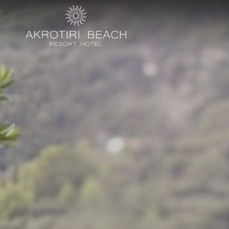
Chambres & Su
Restaurants et
Expériences
Offres
Emplacement
Galerie
Contact