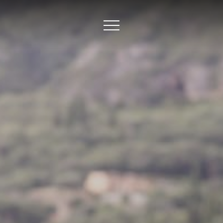
ites
 Bars