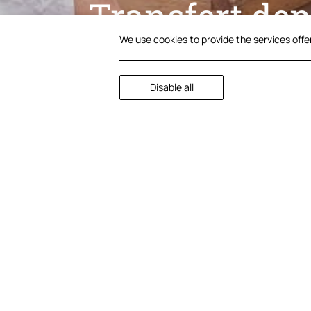
Transfert dep
We use cookies to provide the services offe
Disable all
BACK TO OFFERS
Transfert
Pour toute réservation effec