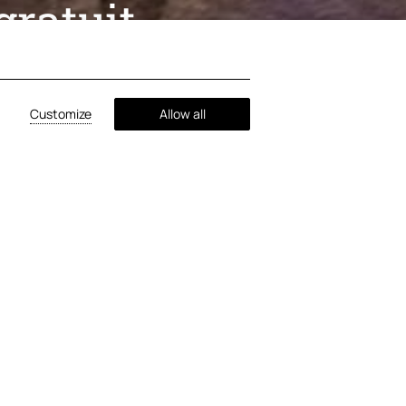
gratuit
Customize
Allow all
rt gratuit
vous bénéficiez de transferts