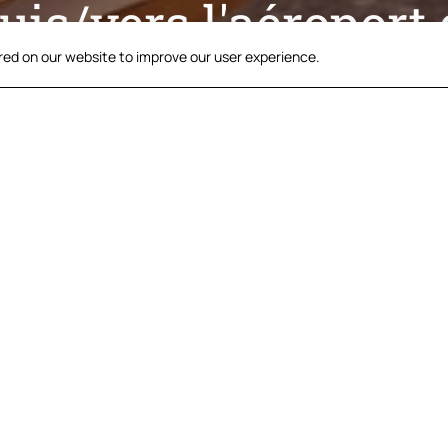
uis/vers l'aéroport 
red on our website to improve our user experience.
 depuis/vers l'aéropo
tuée sur notre site web pour un séjour de sept nuits ou plus, 
offerts depuis/vers l'aéroport de Corfou.