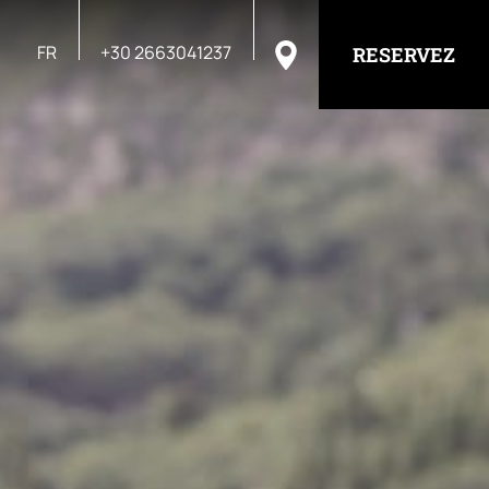
FR
+30 2663041237
RESERVEZ