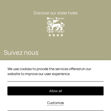
Discover our sister hotel
Suivez nous
Facebook
Instagram
We use cookies to provide the services offered on our
website to improve our user experience.
11:06
Local Time:
Allow all
2026 @ Akrotiri Beach Hotel.
PRN: 0829K014A0062800.
GCN:
123909233000.
Customize
Hotel website
by: HOTELWIZE