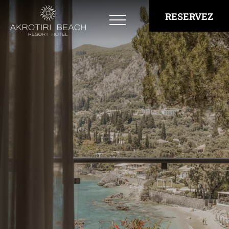
RESERVEZ
Chambres & Suites
Bay View Rooms
Superior East Side Rooms - Open Sea View
Superior West Side Rooms - Bay View
Private Deck Rooms with Jacuzzi
Family Rooms
“Panorama” Suite
Restaurants et Bars
Expériences