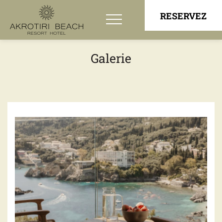
RESERVEZ
Galerie
Chambres & Suites
Bay View Rooms
Superior East Side Rooms - Open Sea View
Superior West Side Rooms - Bay View
Private Deck Rooms with Jacuzzi
Family Rooms
“Panorama” Suite
Restaurants et Bars
Expériences