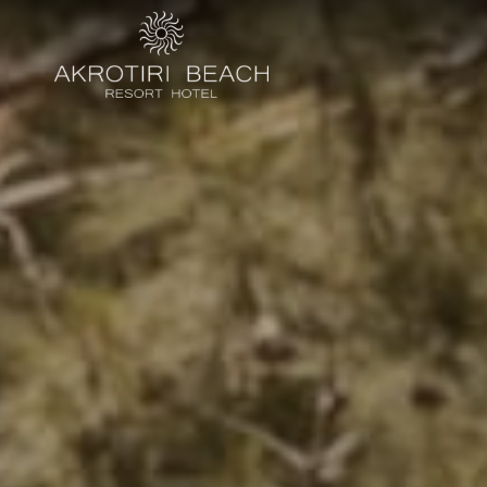
Chambres & Su
Restaurants et
Expériences
Offres
Emplacement
Galerie
Contact