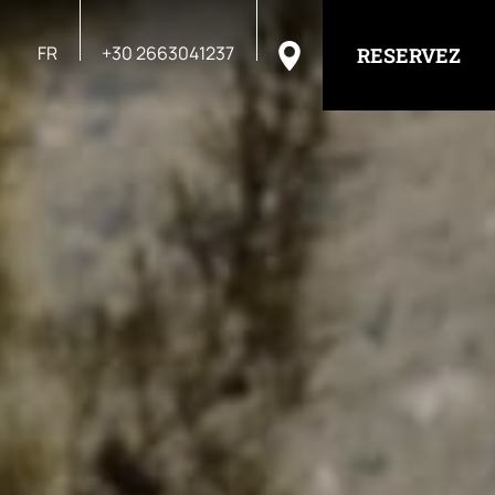
FR
+30 2663041237
RESERVEZ