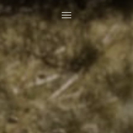
ites
 Bars