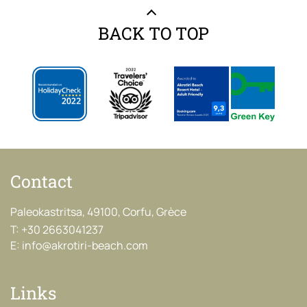
BACK TO TOP
Contact
Paleokastritsa, 49100, Corfu, Grèce
T:
+30 2663041237
E:
info@akrotiri-beach.com
Links