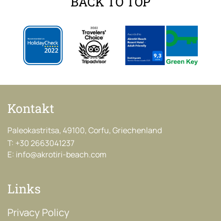
BACK TO TOP
Kontakt
Paleokastritsa, 49100, Corfu, Griechenland
T:
+30 2663041237
E:
info@akrotiri-beach.com
Links
Privacy Policy