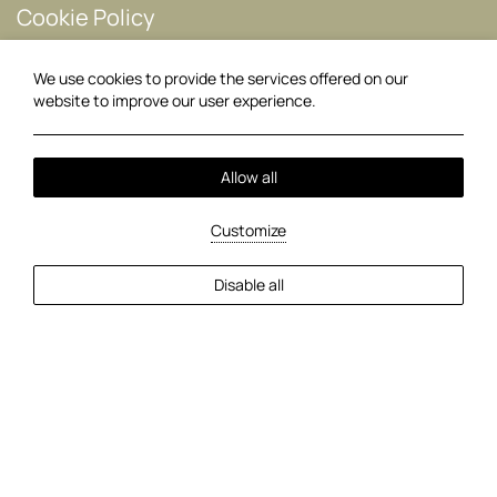
Cookie Policy
Terms & Conditions
We use cookies to provide the services offered on our
Complaints Management
website to improve our user experience.
Discover our sister hotel
Allow all
Customize
Disable all
Map
+30 2663041237
Follow us
Facebook
Instagram