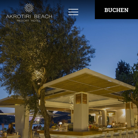
BUCHEN
Zimmerübersicht
Bay View Rooms
Superior East Side Rooms - Open Sea View
Superior West Side Rooms - Bay View
Private Deck Rooms with Jacuzzi
Family Rooms
“Panorama” Suite
Restaurants und Bars
Erlebnisse