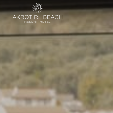
Zimmerübersi
Restaurants u
Erlebnisse
Spezialangebo
Ort
Fotogalerie
Kontakt