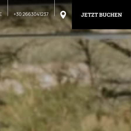
E
+30 2663041237
JETZT BUCHEN