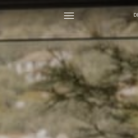
D
cht
nd Bars
te