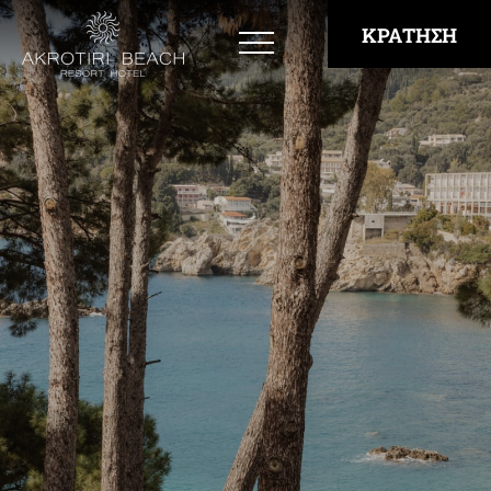
ΚΡΑΤΗΣΗ
Διαμονή
Bay View Rooms
Superior East Side Rooms - Open Sea View
Superior West Side Rooms - Bay View
Private Deck Rooms with Jacuzzi
Family Rooms
“Panorama” Suite
Εστίαση
Εμπειρίες